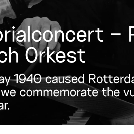
rialconcert –
ch Orkest
ay 1940 caused Rotterda
, we commemorate the vul
r.