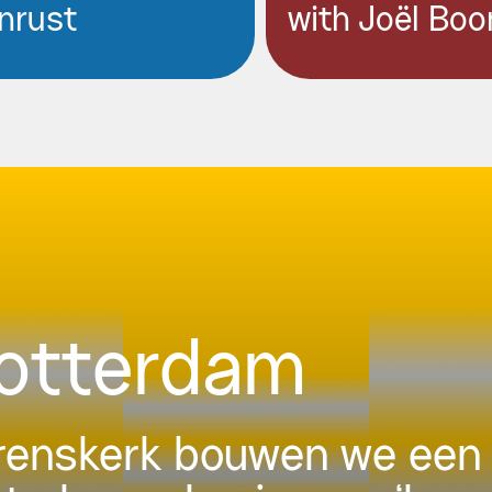
nrust
with Joël Boo
Rotterdam
urenskerk bouwen we een 