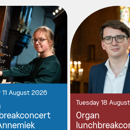
 11 August 2026
Tuesday 18 Augus
n
breakconcert
Organ
Annemiek
lunchbreakco