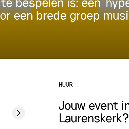
 te bespelen is: een ‘hyp
oor een brede groep musi
HUUR
Jouw event i
Laurenskerk?