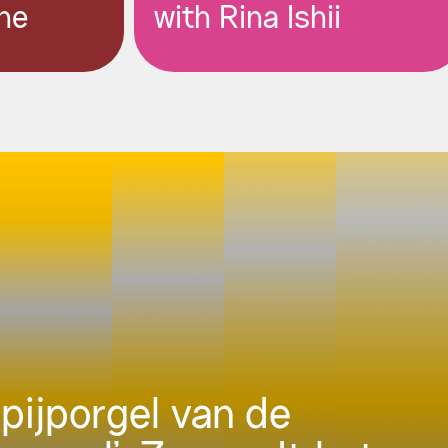
ne
with Rina Ishii
pijporgel van de