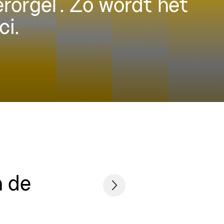
erorgel’. Zo wordt het
ci.
n de