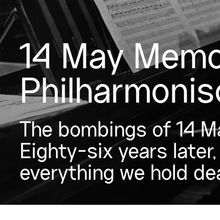
14 May Memo
Philharmonis
The bombings of 14 M
Eighty-six years later
everything we hold dea