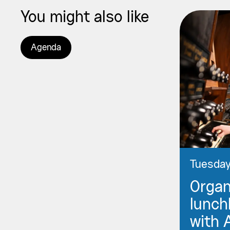
You might also like
Agenda
Tuesday
Orga
lunch
with 