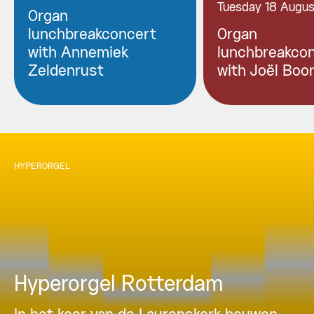
Tuesday 18 Augu
Organ
lunchbreakconcert
Organ
with Annemiek
lunchbreakco
Zeldenrust
with Joël Boo
HYPERORGEL
Hyperorgel Rotterdam