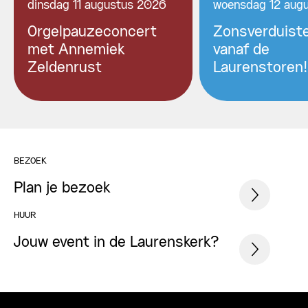
dinsdag 11 augustus 2026
woensdag 12 aug
Orgelpauzeconcert
Zonsverduiste
met Annemiek
vanaf de
Zeldenrust
Laurenstoren!
BEZOEK
Plan je bezoek
HUUR
Jouw event in de Laurenskerk?