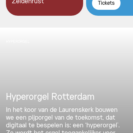
Zeldenrust
Tickets
HYPERORGEL
Hyperorgel Rotterdam
In het koor van de Laurenskerk bouwen
we een pijporgel van de toekomst, dat
digitaal te bespelen is: een ‘hyperorgel’.