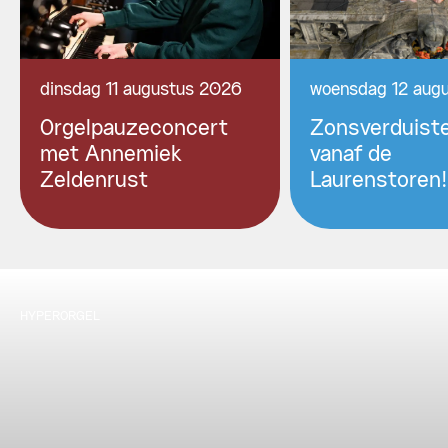
dinsdag 11 augustus 2026
woensdag 12 aug
Orgelpauzeconcert
Zonsverduiste
met Annemiek
vanaf de
Zeldenrust
Laurenstoren!
HYPERORGEL