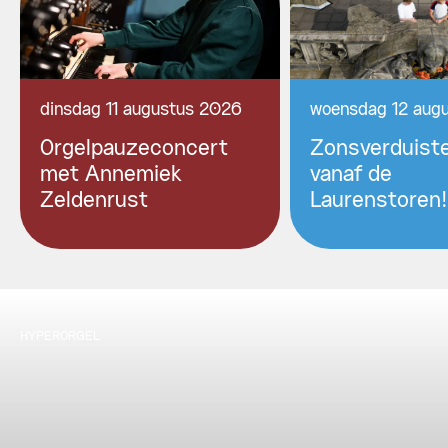
dinsdag 11 augustus 2026
woensdag 12 aug
Orgelpauzeconcert
Zonsverduiste
met Annemiek
vanaf de
Zeldenrust
Laurenstoren!
HYPERORGEL