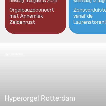
dinsdag 11 augustus 2026
woensdag 12 aug
Orgelpauzeconcert
Zonsverduiste
met Annemiek
vanaf de
Zeldenrust
Laurenstoren!
HYPERORGEL
Hyperorgel Rotterdam