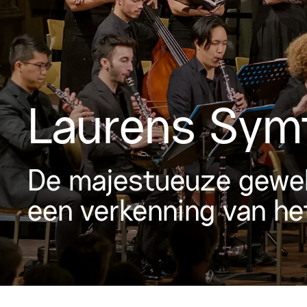
Laurens Sym
De majestueuze gewelv
een verkenning van he