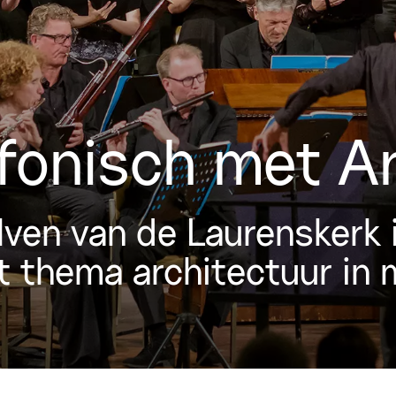
fonisch met A
en van de Laurenskerk is
t thema architectuur in 