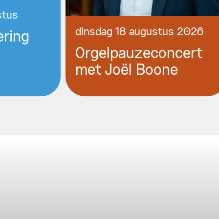
stus
dinsdag 18 augustus 2026
ering
Orgelpauzeconcert
!
met Joël Boone