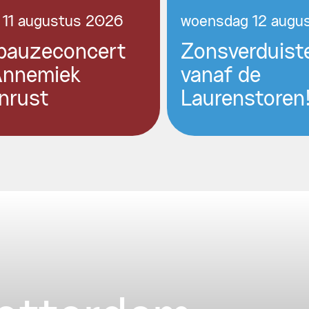
 11 augustus 2026
woensdag 12 augu
pauzeconcert
Zonsverduist
Annemiek
vanaf de
nrust
Laurenstoren