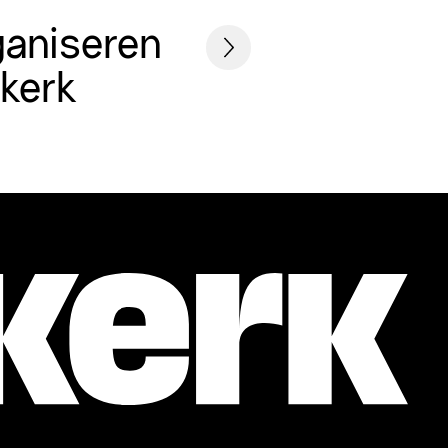
ganiseren
skerk