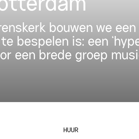
Rotterdam
urenskerk bouwen we een 
 te bespelen is: een ‘hyp
oor een brede groep musi
HUUR