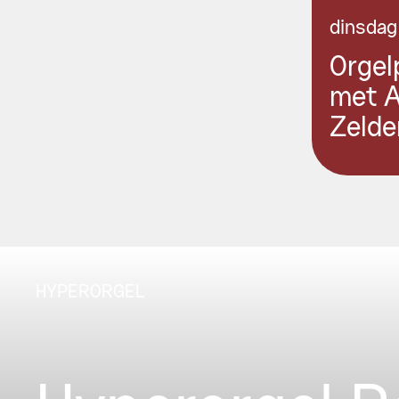
dinsdag
Orgel
met 
Zelde
HYPERORGEL