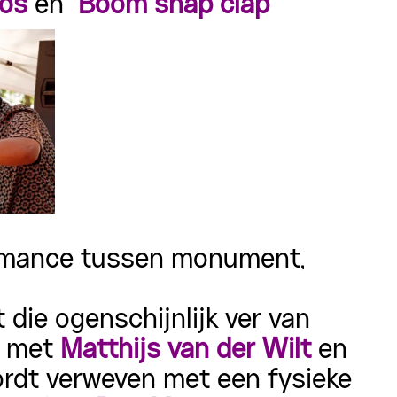
oos
en
Boom snap clap
ormance tussen monument,
ie ogenschijnlijk ver van
el met
Matthijs van der Wilt
en
rdt verweven met een fysieke