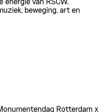
de energie van RSCW.
uziek, beweging, art en
 Monumentendag Rotterdam x