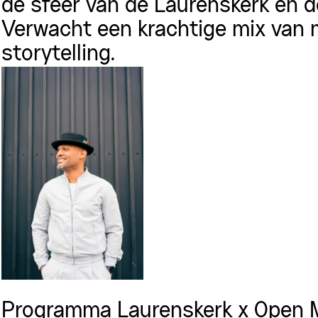
de sfeer van de Laurenskerk én 
Verwacht een krachtige mix van m
storytelling.
Programma Laurenskerk x Open