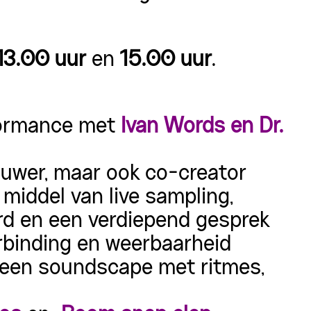
13.00 uur
en
15.00 uur
.
rformance met
Ivan Words en Dr.
houwer, maar ook co-creator
middel van live sampling,
rd en een verdiepend gesprek
erbinding en weerbaarheid
r een soundscape met
ritmes,