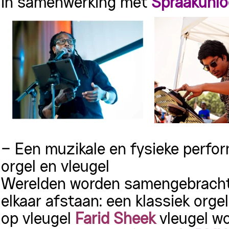
In samenwerking met
Spraakuhl
– Een muzikale en fysieke perf
orgel en vleugel
Werelden worden samengebracht d
elkaar afstaan: een klassiek org
op vleugel
Farid Sheek
vleugel wo