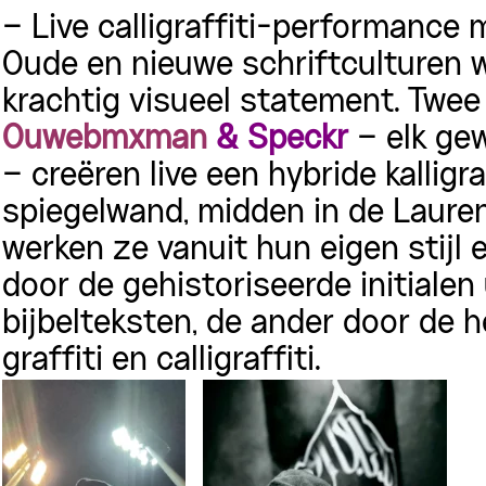
– Live calligraffiti-performance m
Oude en nieuwe schriftculturen
krachtig visueel statement. Twee
Ouwebmxman
& Speckr
– elk gew
– creëren live een hybride kallig
spiegelwand, midden in de Laure
werken ze vanuit hun eigen stijl 
door de gehistoriseerde initiale
bijbelteksten, de ander door de
graffiti en calligraffiti.