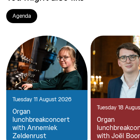
Agenda
Tuesday 11 August 2026
Tuesday 18 Augu
Organ
lunchbreakconcert
Organ
with Annemiek
lunchbreakco
Zeldenrust
with Joël Boo