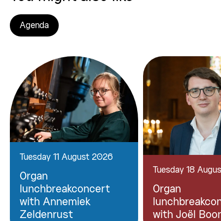
Agenda
Tuesday 11 August 2026
Tuesday 18 Augu
Organ
lunchbreakconcert
Organ
with Annemiek
lunchbreakco
Zeldenrust
with Joël Boo