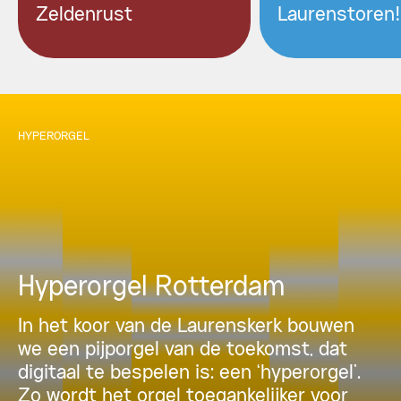
Zeldenrust
Laurenstoren!
HYPERORGEL
Hyperorgel Rotterdam
In het koor van de Laurenskerk bouwen
we een pijporgel van de toekomst, dat
digitaal te bespelen is: een ‘hyperorgel’.
Zo wordt het orgel toegankelijker voor