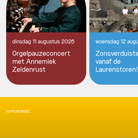
dinsdag 11 augustus 2026
woensdag 12 aug
Orgelpauzeconcert
Zonsverduiste
met Annemiek
vanaf de
Zeldenrust
Laurenstoren!
HYPERORGEL