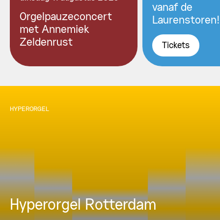
vanaf de
Orgelpauzeconcert
Laurenstoren!
met Annemiek
Zeldenrust
Tickets
HYPERORGEL
Hyperorgel Rotterdam