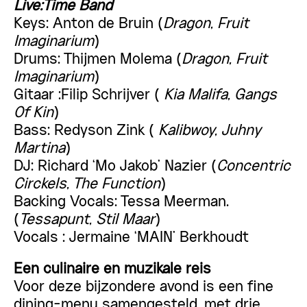
Live:Time Band
Keys:
Anton de Bruin (
Dragon, Fruit
Imaginarium
)
Drums:
Thijmen Molema
(
Dragon, Fruit
Imaginarium
)
Gitaar :
Filip Schrijver
(
Kia Malifa, Gangs
Of Kin
)
Bass:
Redyson Zink
(
Kalibwoy, Juhny
Martina
)
DJ:
Richard ‘Mo Jakob’ Nazier
(
Concentric
Circkels, The Function
)
Backing Vocals:
Tessa Meerman.
(
Tessapunt, Stil Maar
)
Vocals : Jermaine ‘MAIN’ Berkhoudt
Een culinaire en muzikale reis
Voor deze bijzondere avond is een fine
dining-menu samengesteld, met drie