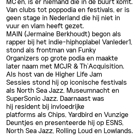
MC’en, is er niemand die in de buurt komt.
Van clubs tot poppodia en festivals, er is
geen stage in Nederland die hij niet in
vuur en vlam heeft gezet.
MAIN (Jermaine Berkhoudt) begon als
rapper bij het indie-hiphoplabel
Vanleder1
,
stond als frontman van
Funky
Organizers
op grote podia en maakte
later naam met
MCJR & Th’Acquisition
.
Als host van de
Higher Life Jam
Sessies
stond hij op iconische festivals
als
North Sea Jazz, Museumnacht en
SuperSonic Jazz
. Daarnaast was
hij
resident bij invloedrijke
platforms
als
Chips, Yardbird en Vunzige
Deuntjes
en presenteerde hij op
ESNS,
North Sea Jazz, Rolling Loud en Lowlands
.