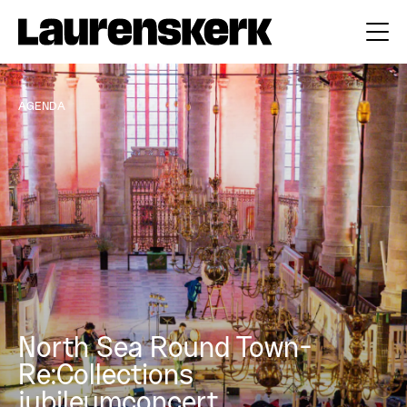
AGENDA
North Sea Round Town-
Re:Collections
jubileumconcert