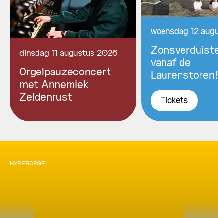
woensdag 12 aug
Zonsverduiste
dinsdag 11 augustus 2026
vanaf de
Orgelpauzeconcert
Laurenstoren!
met Annemiek
Zeldenrust
Tickets
HYPERORGEL