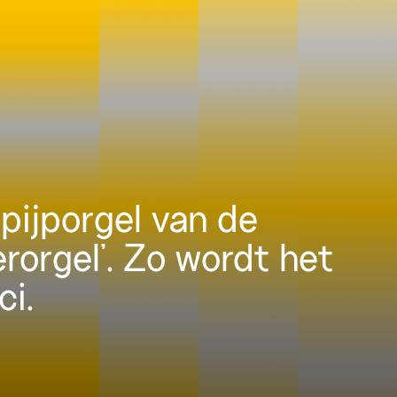
pijporgel van de
erorgel’. Zo wordt het
ci.