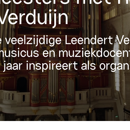
Verduijn
veelzijdige Leendert Ver
musicus en muziekdocent
 jaar inspireert als organ