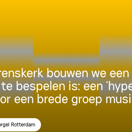
urenskerk bouwen we een 
 te bespelen is: een ‘hyp
oor een brede groep musi
orgel Rotterdam