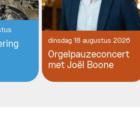
stus
dinsdag 18 augustus 2026
ering
Orgelpauzeconcert
!
met Joël Boone