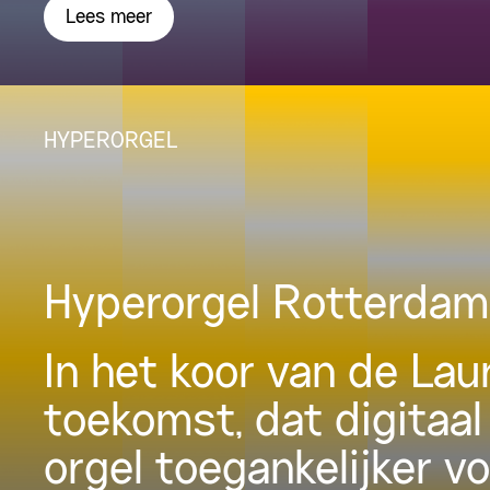
Lees meer
HYPERORGEL
Hyperorgel Rotterdam
In het koor van de La
toekomst, dat digitaal
orgel toegankelijker v