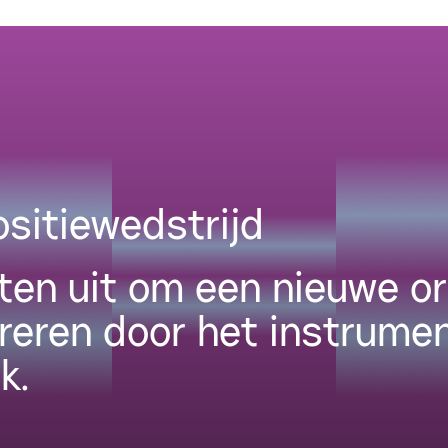
itiewedstrijd
en uit om een nieuwe or
pireren door het instrume
k.