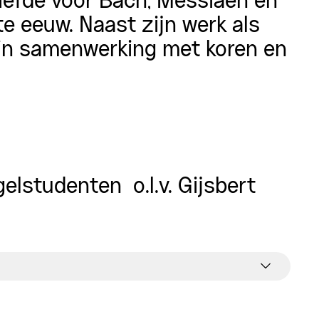
iefde voor Bach, Messiaen en
te eeuw. Naast zijn werk als
 in samenwerking met koren en
lstudenten o.l.v. Gijsbert