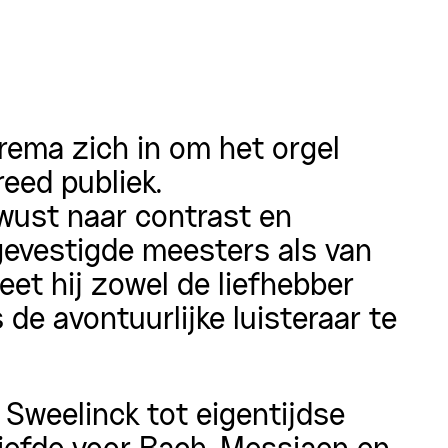
erema zich in om het orgel
eed publiek.
bewust naar contrast en
 gevestigde meesters als van
t hij zowel de liefhebber
s de avontuurlijke luisteraar te
n Sweelinck tot eigentijdse