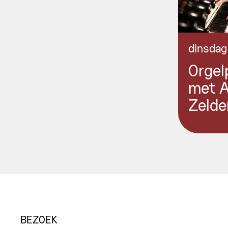
dinsdag
Orgel
met 
Zelde
BEZOEK