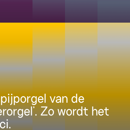
pijporgel van de
erorgel’. Zo wordt het
ci.