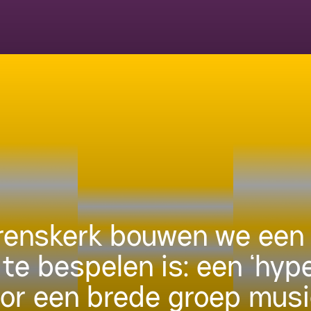
urenskerk bouwen we een 
 te bespelen is: een ‘hyp
oor een brede groep musi