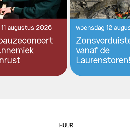
 11 augustus 2026
woensdag 12 augu
pauzeconcert
Zonsverduist
Annemiek
vanaf de
nrust
Laurenstoren
HUUR