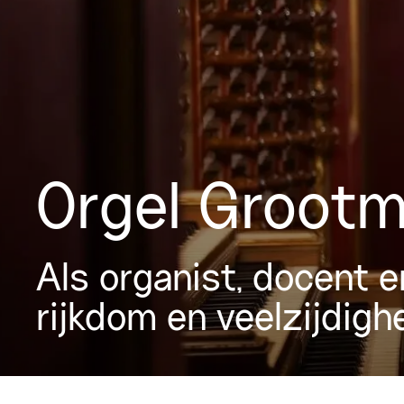
Orgel Groot
Als organist, docent e
rijkdom en veelzijdigh