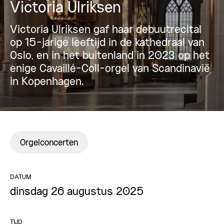
Victoria Ulriksen
Victoria Ulriksen gaf haar debuutrecital
op 15-jarige leeftijd in de kathedraal van
Oslo, en in het buitenland in 2023 op het
enige Cavaillé-Coll-orgel van Scandinavië
in Kopenhagen.
Orgelconcerten
DATUM
dinsdag 26 augustus 2025
TIJD