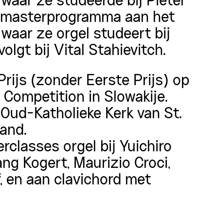
aar ze studeerde bij Pieter
t masterprogramma aan het
aar ze orgel studeert bij
lgt bij Vital Stahievitch.
rijs (zonder Eerste Prijs) op
 Competition in Slowakije.
 Oud-Katholieke Kerk van St.
and.
classes orgel bij Yuichiro
ng Kogert, Maurizio Croci,
, en aan clavichord met