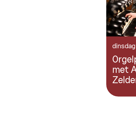
dinsdag
Orgel
met 
Zelde