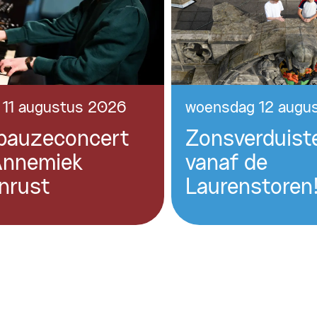
 11 augustus 2026
woensdag 12 augu
pauzeconcert
Zonsverduist
Annemiek
vanaf de
nrust
Laurenstoren