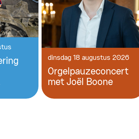
stus
dinsdag 18 augustus 2026
ering
Orgelpauzeconcert
!
met Joël Boone