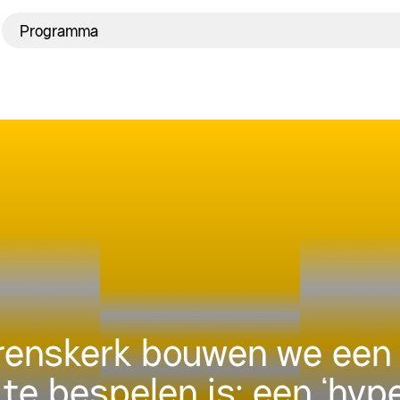
Programma
urenskerk bouwen we een 
 te bespelen is: een ‘hyp