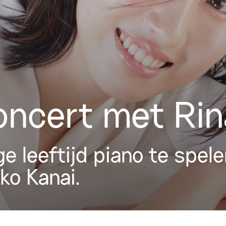
ncert met Rina
ge leeftijd piano te spel
ko Kanai.