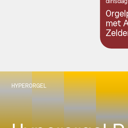
dinsdag
Orgel
met 
Zelde
HYPERORGEL