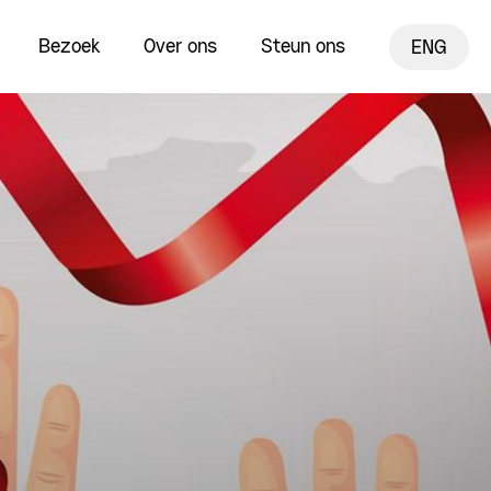
Bezoek
Over ons
Steun ons
ENG