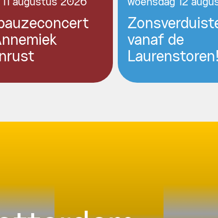
 11 augustus 2026
woensdag 12 augu
pauzeconcert
Zonsverduist
Annemiek
vanaf de
nrust
Laurenstoren