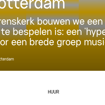
Rotterdam
urenskerk bouwen we een 
 te bespelen is: een ‘hyp
oor een brede groep musi
otterdam
HUUR