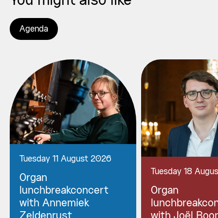
You might also like
Agenda
Tuesday 11 August 2026
Tuesday 18 Augu
Organ
lunchbreakconcert
Organ
with Annemiek
lunchbreakco
Zeldenrust
with Joël Boo