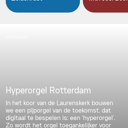
HYPERORGEL
Hyperorgel Rotterdam
In het koor van de Laurenskerk bouwen
we een pijporgel van de toekomst, dat
digitaal te bespelen is: een ‘hyperorgel’.
Zo wordt het orgel toegankelijker voor